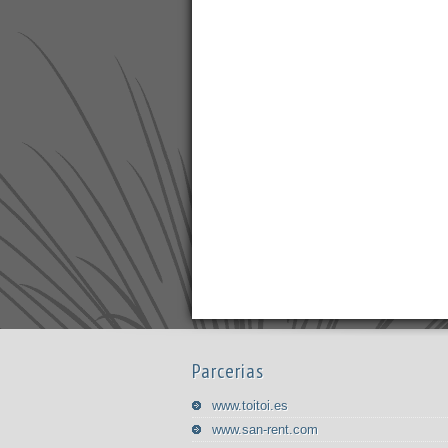
Parcerias
www.toitoi.es
www.san-rent.com