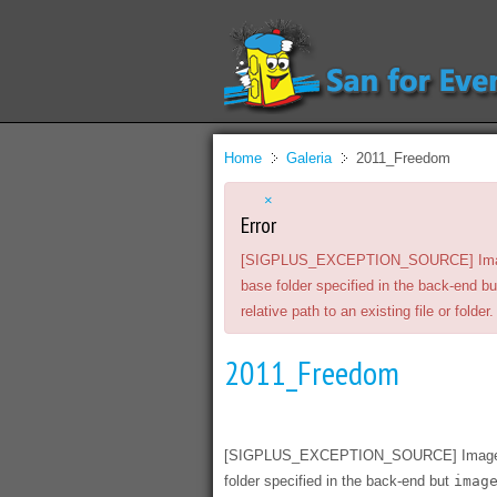
Home
Galeria
2011_Freedom
×
Error
[SIGPLUS_EXCEPTION_SOURCE] Image sou
base folder specified in the back-end b
relative path to an existing file or folder.
2011_Freedom
[SIGPLUS_EXCEPTION_SOURCE] Image sourc
folder specified in the back-end but
imag