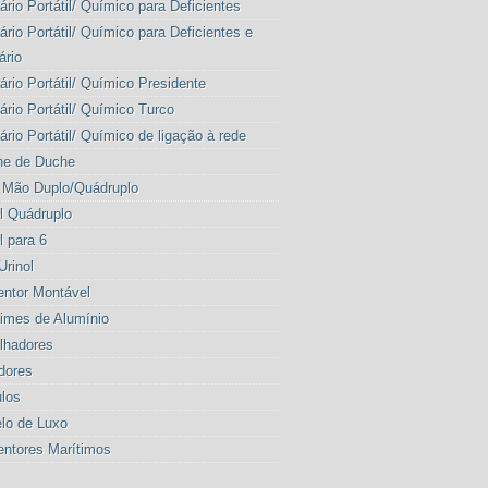
ário Portátil/ Químico para Deficientes
ário Portátil/ Químico para Deficientes e
ário
ário Portátil/ Químico Presidente
ário Portátil/ Químico Turco
ário Portátil/ Químico de ligação à rede
ne de Duche
 Mão Duplo/Quádruplo
l Quádruplo
l para 6
Urinol
entor Montável
imes de Alumínio
lhadores
dores
los
lo de Luxo
entores Marítimos