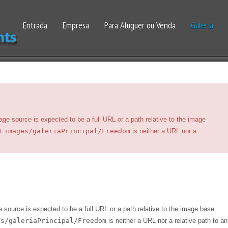
Entrada
Empresa
Para Aluguer ou Venda
Galeria
rce is expected to be a full URL or a path relative to the image
ut
images/galeriaPrincipal/Freedom
is neither a URL nor a
e is expected to be a full URL or a path relative to the image base
es/galeriaPrincipal/Freedom
is neither a URL nor a relative path to an