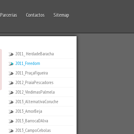
Parcerias
Contactos
Sitemap
2011_ HerdadeBaracha
2011_Freedom
2011_PraçaFigueira
2012_PraiaPescadores
2012_VindimasPalmela
2013_AlternativaCoruche
2013_AmorBeja
2013_BarrocaDAlva
2013_CampoCebolas