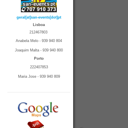
geral[at]san-events[dot]pt
Lisboa
212467803
Anabela Melo - 939 940 804
Joaquim Malta - 939 940 800
Porto
222407853
Maria Jose - 939 940 809