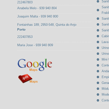
Sanit
212467803
Sanit
Anabela Melo - 939 940 804
Frald
Joaquim Malta - 939 940 800
Sanit
Sanit
Fontainhas 189, 2950-548, Quinta do Anjo
Porto
Sanit
Cabi
222407853
Lava
Maria Jose - 939 940 809
Urino
Urino
Mini 
Cont
Anda
Empi
Gera
Módu
Mode
Cont