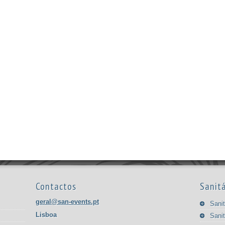
Contactos
Sanitá
geral@san-events.pt
Sanit
Lisboa
Sanit