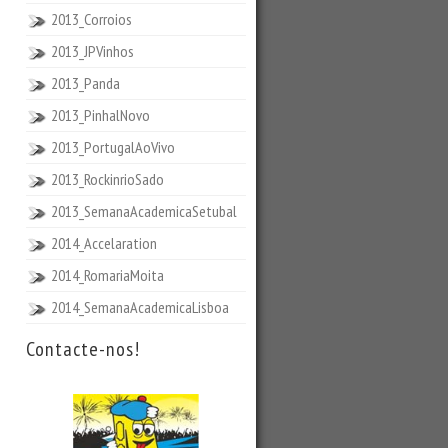
2013_Corroios
2013_JPVinhos
2013_Panda
2013_PinhalNovo
2013_PortugalAoVivo
2013_RockinrioSado
2013_SemanaAcademicaSetubal
2014_Accelaration
2014_RomariaMoita
2014_SemanaAcademicaLisboa
Contacte-nos!